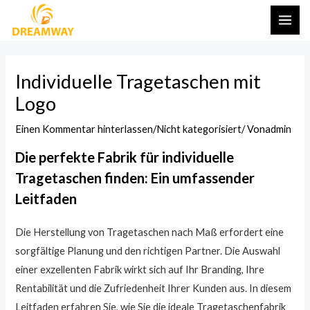
Zum
Nach
HAU
Inhalt
der
springen
Navigation
Individuelle Tragetaschen mit
Logo
Einen Kommentar hinterlassen
/
Nicht kategorisiert
/ Von
admin
Die perfekte Fabrik für individuelle
Tragetaschen finden: Ein umfassender
Leitfaden
Die Herstellung von Tragetaschen nach Maß erfordert eine
sorgfältige Planung und den richtigen Partner. Die Auswahl
einer exzellenten Fabrik wirkt sich auf Ihr Branding, Ihre
Rentabilität und die Zufriedenheit Ihrer Kunden aus. In diesem
Leitfaden erfahren Sie, wie Sie die ideale Tragetaschenfabrik