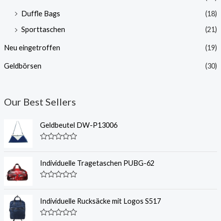
Duffle Bags
(18)
Sporttaschen
(21)
Neu eingetroffen
(19)
Geldbörsen
(30)
Our Best Sellers
Geldbeutel DW-P13006
N
e
n
Individuelle Tragetaschen PUBG-62
n
w
e
N
r
e
t
n
Individuelle Rucksäcke mit Logos S517
0
n
v
w
o
e