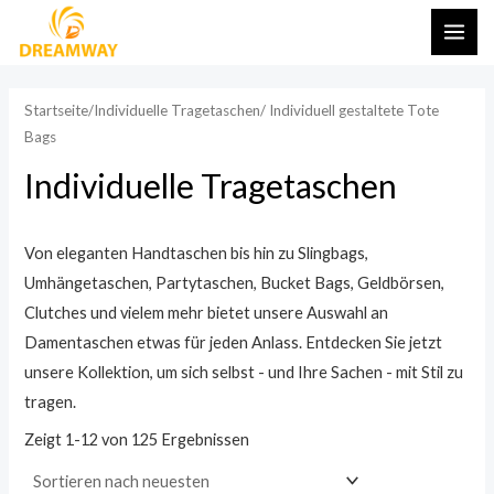
Zum
HAU
Inhalt
i
a
springen
n
x
Startseite
/
Individuelle Tragetaschen
/ Individuell gestaltete Tote
d
i
Bags
e
Individuelle Tragetaschen
s
a
t
l
p
e
Von eleganten Handtaschen bis hin zu Slingbags,
r
r
Umhängetaschen, Partytaschen, Bucket Bags, Geldbörsen,
Clutches und vielem mehr bietet unsere Auswahl an
e
P
Damentaschen etwas für jeden Anlass. Entdecken Sie jetzt
i
r
unsere Kollektion, um sich selbst - und Ihre Sachen - mit Stil zu
s
e
tragen.
i
Zeigt 1-12 von 125 Ergebnissen
s