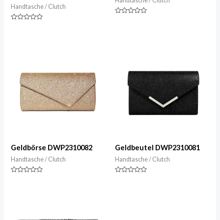
Handtasche / Clutch
Handtasche / Clutch
Nennwert
0
Nennwert
von
0
5
von
5
Geldbörse DWP2310082
Geldbeutel DWP2310081
Handtasche / Clutch
Handtasche / Clutch
Nennwert
Nennwert
0
0
von
von
5
5