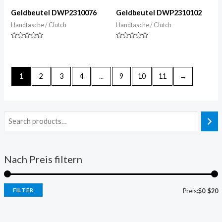
Geldbeutel DWP2310076
Geldbeutel DWP2310102
Handtasche / Clutch
Handtasche / Clutch
Nennwert
Nennwert
0
0
von
von
5
5
1
2
3
4
...
9
10
11
→
Nach Preis filtern
FILTER
Preis:
$0
-
$20