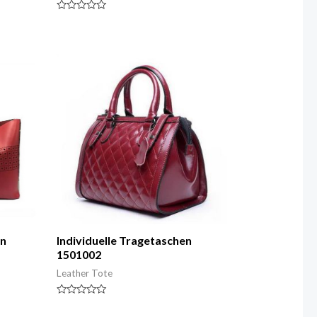
Nennwert
0
von
5
en
Individuelle Tragetaschen
1501002
Leather Tote
Nennwert
0