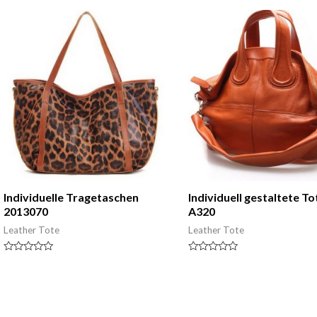
5
von
5
Individuelle Tragetaschen
Individuell gestaltete T
2013070
A320
Leather Tote
Leather Tote
Nennwert
Nennwert
0
0
von
von
5
5