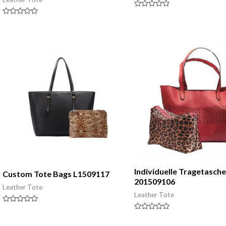
Nennwert
0
Nennwert
von
0
5
von
5
Individuelle Tragetasch
Custom Tote Bags L1509117
201509106
Leather Tote
Leather Tote
Nennwert
0
Nennwert
von
0