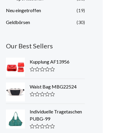
Neu eingetroffen
(19)
Geldbörsen
(30)
Our Best Sellers
Kupplung AF13956
N
e
n
Waist Bag MBG22524
n
w
e
N
r
e
t
n
Individuelle Tragetaschen
0
n
PUBG-99
v
w
o
e
n
r