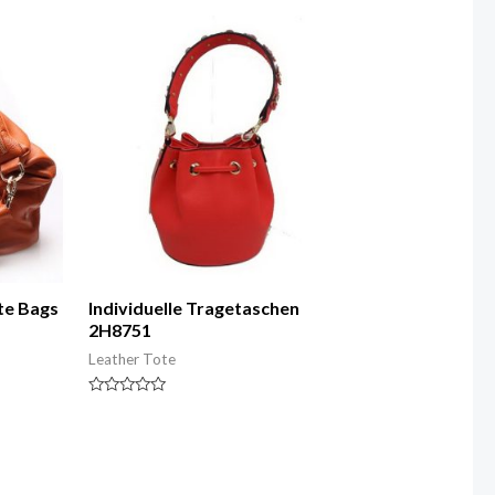
von
5
ote Bags
Individuelle Tragetaschen
2H8751
Leather Tote
Nennwert
0
von
5