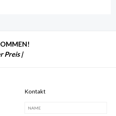
LKOMMEN!
 Preis |
Kontakt
N
a