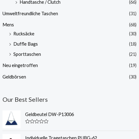
Handtasche / Clutch
(66)
Umweltfreundliche Taschen
(31)
Mens
(68)
Rucksäcke
(30)
Duffle Bags
(18)
Sporttaschen
(21)
Neu eingetroffen
(19)
Geldbörsen
(30)
Our Best Sellers
Geldbeutel DW-P13006
N
e
n
Individuelle Tragetaschen PUBG-62