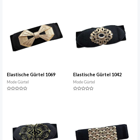
0
0
von
von
5
5
Elastische Gürtel 1069
Elastische Gürtel 1042
Mode Gürtel
Mode Gürtel
Nennwert
Nennwert
0
0
von
von
5
5