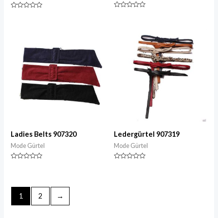
Nennwert
Nennwert
0
0
von
von
5
5
Ladies Belts 907320
Ledergürtel 907319
Mode Gürtel
Mode Gürtel
Nennwert
Nennwert
0
0
von
von
5
5
1
2
→