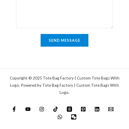
e
n
T
t
e
a
x
r
t
o
SEND MESSAGE
d
e
r
N
a
Copyright © 2025 Tote Bag Factory | Custom Tote Bags With
c
Logo. Powered by Tote Bag Factory | Custom Tote Bags With
Logo.
h
r
i
c
h