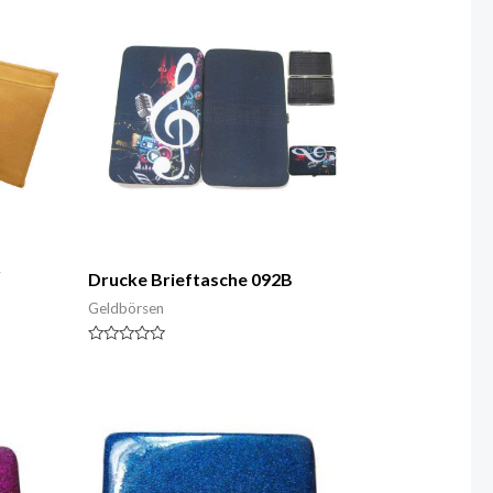
r
Drucke Brieftasche 092B
Geldbörsen
Nennwert
0
von
5