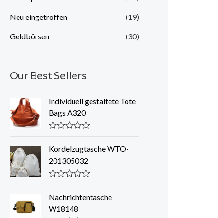
Neu eingetroffen
(19)
Geldbörsen
(30)
Our Best Sellers
Individuell gestaltete Tote
Bags A320
N
e
Kordelzugtasche WTO-
n
201305032
n
w
e
r
N
t
e
Nachrichtentasche
0
n
v
W18148
n
o
w