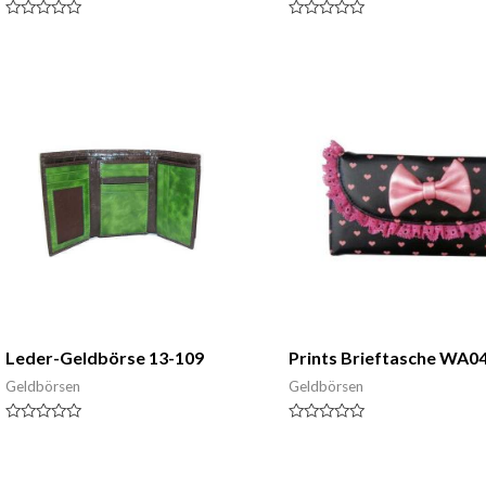
Nennwert
Nennwert
0
0
von
von
5
5
Leder-Geldbörse 13-109
Prints Brieftasche WA0
Geldbörsen
Geldbörsen
Nennwert
Nennwert
0
0
von
von
5
5