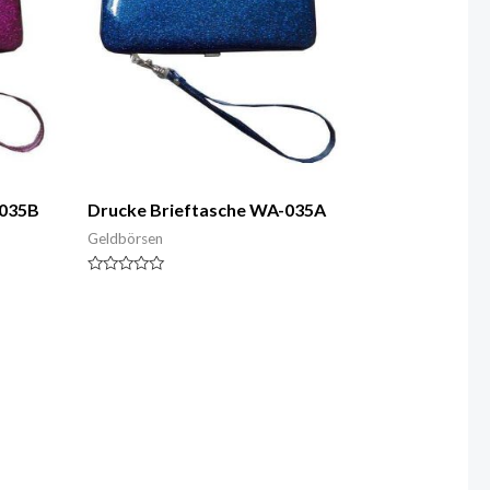
-035B
Drucke Brieftasche WA-035A
Geldbörsen
Nennwert
0
von
5