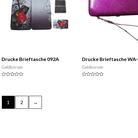
Drucke Brieftasche 092A
Drucke Brieftasche WA
Geldbörsen
Geldbörsen
Nennwert
Nennwert
0
0
von
von
5
5
1
2
→