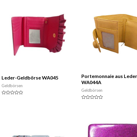
Portemonnaie aus Lede
Leder-Geldbörse WA045
WA044A
Geldbörsen
Geldbörsen
Nennwert
0
Nennwert
von
0
5
von
5