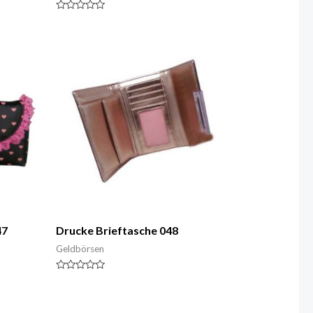
Nennwert
0
von
5
47
Drucke Brieftasche 048
Geldbörsen
Nennwert
0
von
5