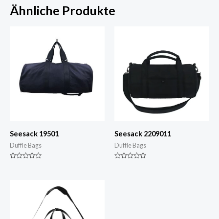
Ähnliche Produkte
Seesack 19501
Seesack 2209011
Duffle Bags
Duffle Bags
Nennwert
Nennwert
0
0
von
von
5
5