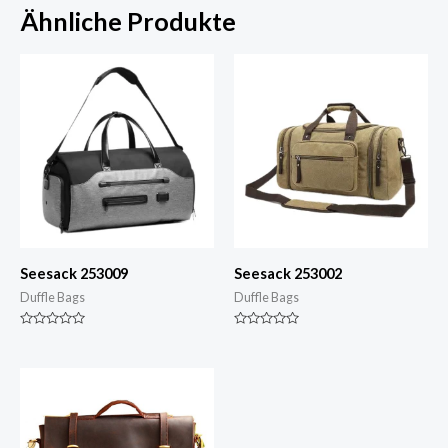
Ähnliche Produkte
Seesack 253009
Seesack 253002
Duffle Bags
Duffle Bags
Nennwert
Nennwert
0
0
von
von
5
5