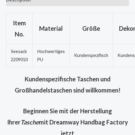
Item
Material
Größe
Dekor
No.
Seesack
Hochwertiges
Kundenspezifisch
Kundensp
2209010
PU
Kundenspezifische Taschen und
Großhandelstaschen sind willkommen!
Beginnen Sie mit der Herstellung
Ihrer
Tasche
mit Dreamway Handbag Factory
jetzt