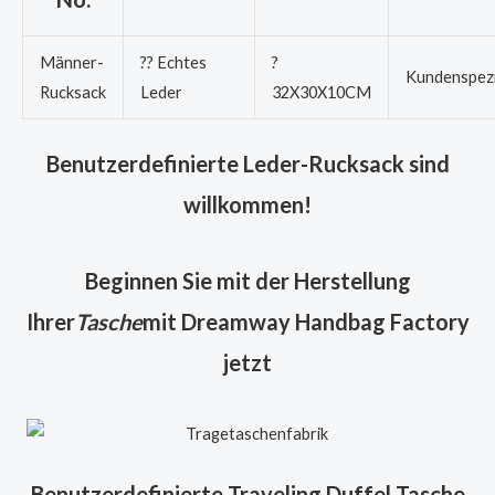
Männer-
?? Echtes
?
Kundenspezi
Rucksack
Leder
32X30X10CM
Benutzerdefinierte Leder-Rucksack sind
willkommen!
Beginnen Sie mit der Herstellung
Ihrer
Tasche
mit Dreamway Handbag Factory
jetzt
Benutzerdefinierte Traveling Duffel Tasche