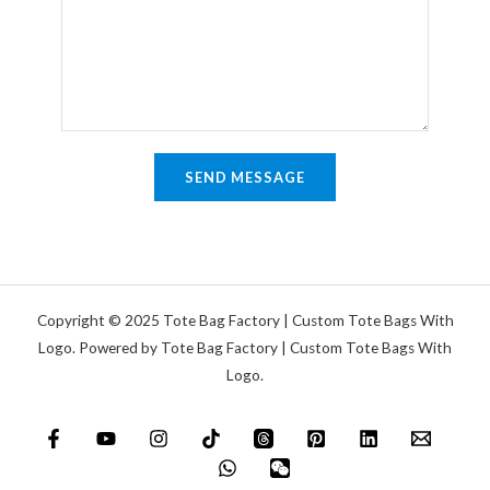
n
*
e
e
n
T
t
e
a
x
r
t
o
SEND MESSAGE
d
e
r
N
a
Copyright © 2025 Tote Bag Factory | Custom Tote Bags With
c
Logo. Powered by Tote Bag Factory | Custom Tote Bags With
Logo.
h
r
i
c