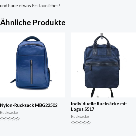
und baue etwas Erstaunliches!
Ähnliche Produkte
Individuelle Rucksäcke mit
Nylon-Rucksack MBG22502
Logos S517
Rucksäcke
Rucksäcke
Nennwert
0
Nennwert
von
0
5
von