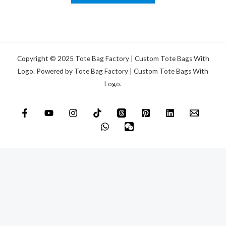
d
e
r
N
a
Copyright © 2025 Tote Bag Factory | Custom Tote Bags With
c
Logo. Powered by Tote Bag Factory | Custom Tote Bags With
Logo.
h
r
i
c
h
t
*