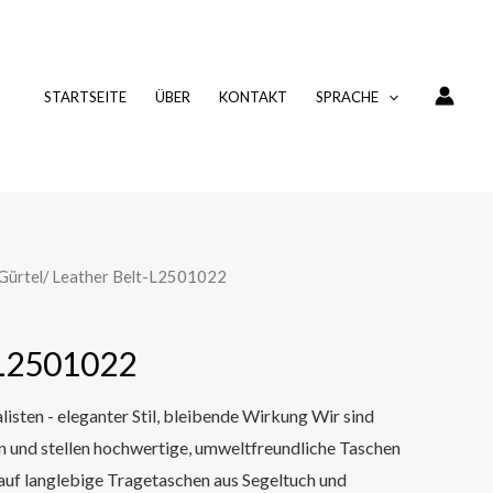
STARTSEITE
ÜBER
KONTAKT
SPRACHE
Gürtel
/ Leather Belt-L2501022
-L2501022
sten - eleganter Stil, bleibende Wirkung Wir sind
n und stellen hochwertige, umweltfreundliche Taschen
t auf langlebige Tragetaschen aus Segeltuch und