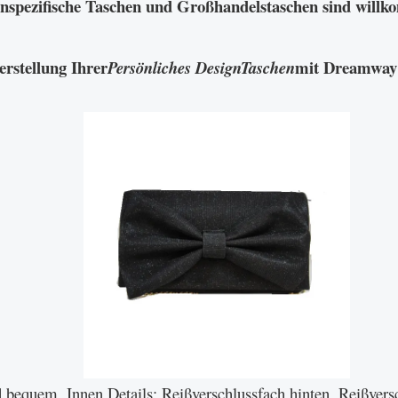
spezifische Taschen und Großhandelstaschen sind will
erstellung Ihrer
mit Dreamway 
Persönliches DesignTaschen
nd bequem, Innen Details: Reißverschlussfach hinten, Reißvers