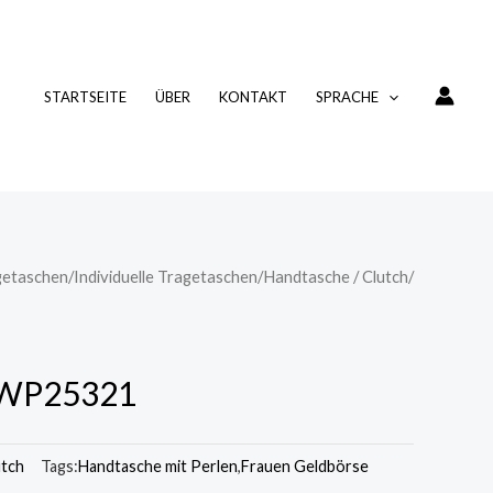
STARTSEITE
ÜBER
KONTAKT
SPRACHE
agetaschen
/
Individuelle Tragetaschen
/
Handtasche / Clutch
/
DWP25321
utch
Tags:
Handtasche mit Perlen
,
Frauen Geldbörse