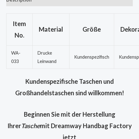
Item
Material
Größe
Dekora
No.
WA-
Drucke
Kundenspezifisch
Kundenspe
033
Leinwand
Kundenspezifische Taschen und
Großhandelstaschen sind willkommen!
Beginnen Sie mit der Herstellung
Ihrer
Tasche
mit Dreamway Handbag Factory
jetzt