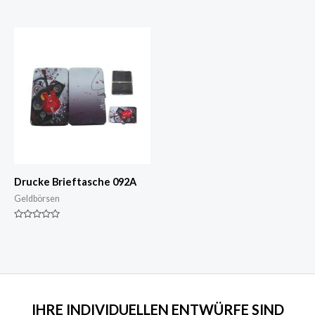
Nennwert
Nennwert
0
0
von
von
5
5
Drucke Brieftasche 092A
Geldbörsen
Nennwert
0
von
5
IHRE INDIVIDUELLEN ENTWÜRFE SIND