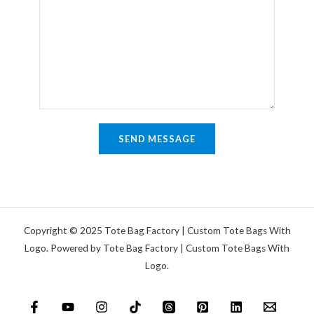
m
i
l
m
n
*
e
e
n
T
t
e
a
x
r
t
o
SEND MESSAGE
d
e
r
N
a
Copyright © 2025 Tote Bag Factory | Custom Tote Bags With
c
Logo. Powered by Tote Bag Factory | Custom Tote Bags With
Logo.
h
r
i