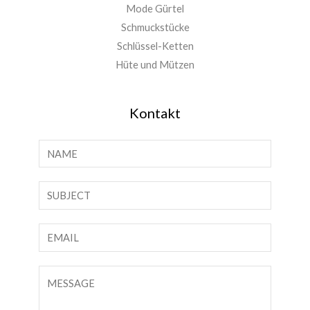
Mode Gürtel
Schmuckstücke
Schlüssel-Ketten
Hüte und Mützen
Kontakt
N
a
m
S
e
i
*
n
E
g
-
l
M
K
e
a
o
L
i