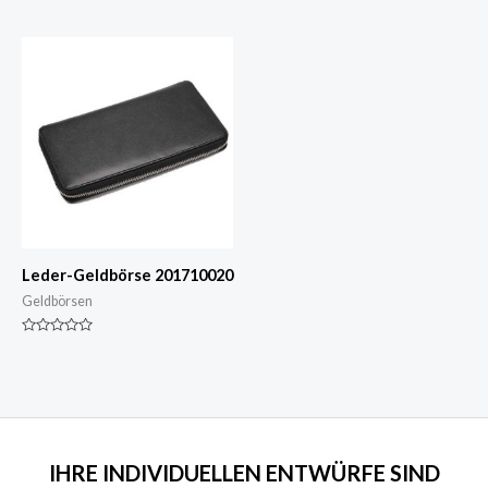
0
Nennwert
von
0
5
von
5
Leder-Geldbörse 201710020
Geldbörsen
Nennwert
0
von
5
IHRE INDIVIDUELLEN ENTWÜRFE SIND