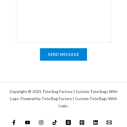
i
l
m
n
*
e
e
n
T
t
e
a
x
r
t
o
SEND MESSAGE
d
e
r
N
a
Copyright © 2025 Tote Bag Factory | Custom Tote Bags With
c
Logo. Powered by Tote Bag Factory | Custom Tote Bags With
Logo.
h
r
i