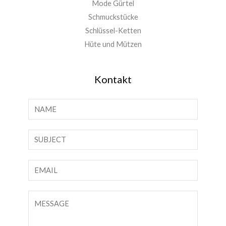
Mode Gürtel
Schmuckstücke
Schlüssel-Ketten
Hüte und Mützen
Kontakt
N
a
m
S
e
i
*
n
E
g
-
l
M
K
e
a
o
L
i
m