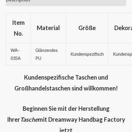
Item
Material
Größe
Dekora
No.
WA-
Glänzendes
Kundenspezifisch
Kundenspe
035A
PU
Kundenspezifische Taschen und
Großhandelstaschen sind willkommen!
Beginnen Sie mit der Herstellung
Ihrer
Tasche
mit Dreamway Handbag Factory
jetzt